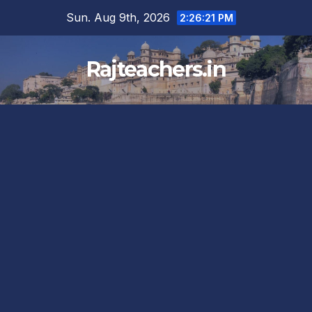
Skip
Sun. Aug 9th, 2026
2:26:22 PM
to
content
Rajteachers.in