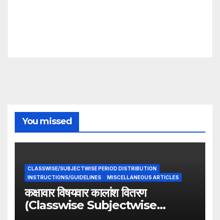
You missed
CLASSWISE/SUBJECTWISE PERIOD DISTRIBUTION
INSTRUCTIONS/GUIDELINES
MISCELLANEOUS ARTICLES
कक्षावार विषयवार कालांश वितरण
(Classwise Subjectwise
period distribution)