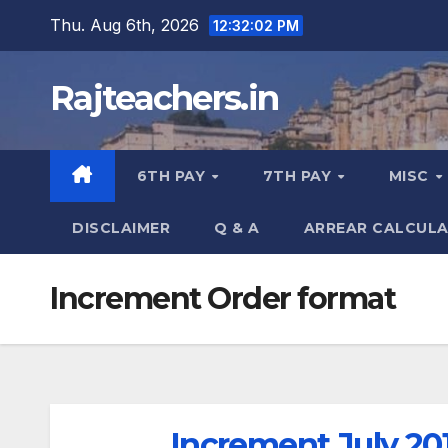
Skip
Thu. Aug 6th, 2026
12:32:03 PM
to
content
Rajteachers.in
6TH PAY
7TH PAY
MISC
DISCLAIMER
Q & A
ARREAR CALCUL
Increment Order format
Increment July 201