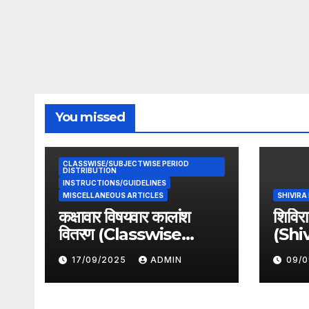
You missed
CLASSWISE/SUBJECTWISE PERIOD
DISTRIBUTION
INSTRUCTIONS/GUIDELINES
MISCELLANEOUS ARTICLES
SHIVIR
कक्षावार विषयवार कालांश
शिविर
वितरण (Classwise
(Shi
Subjectwise period
2025
17/09/2025
ADMIN
09/
distribution)