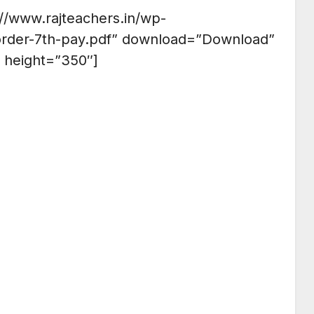
://www.rajteachers.in/wp-
order-7th-pay.pdf” download=”Download”
 height=”350″]