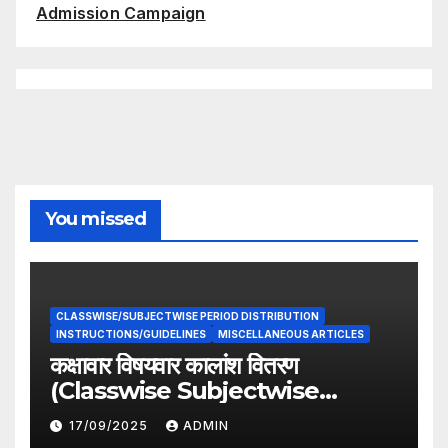
Admission Campaign
You missed
CLASSWISE/SUBJECTWISE PERIOD DISTRIBUTION
INSTRUCTIONS/GUIDELINES
MISCELLANEOUS ARTICLES
कक्षावार विषयवार कालांश वितरण
(Classwise Subjectwise
period distribution)
17/09/2025
ADMIN