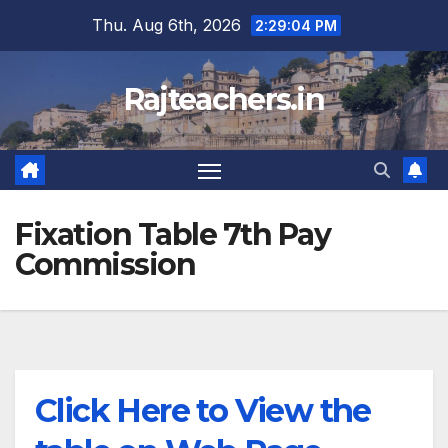
Skip
Thu. Aug 6th, 2026
2:29:04 PM
to
content
Rajteachers.in
Fixation Table 7th Pay
Commission
Click Here to View the