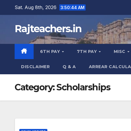
Skip
Sat. Aug 8th, 2026
3:50:45 AM
to
content
Rajteachers.in
6TH PAY
7TH PAY
MISC
DISCLAIMER
Q & A
ARREAR CALCUL
Category:
Scholarships