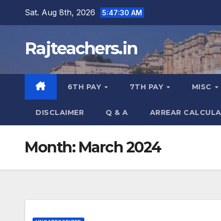
Skip
Sat. Aug 8th, 2026
5:47:30 AM
to
content
Rajteachers.in
6TH PAY
7TH PAY
MISC
DISCLAIMER
Q & A
ARREAR CALCUL
Month:
March 2024