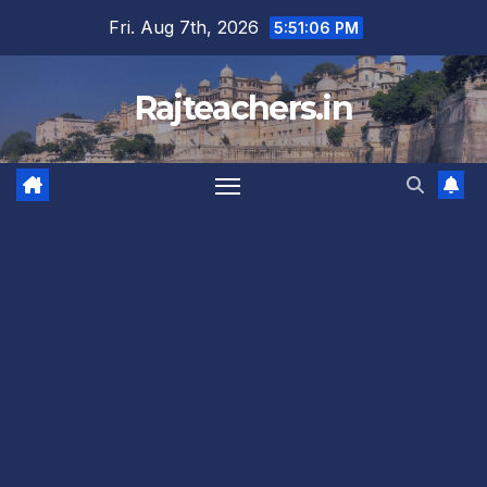
Skip
Fri. Aug 7th, 2026
5:51:07 PM
to
content
Rajteachers.in