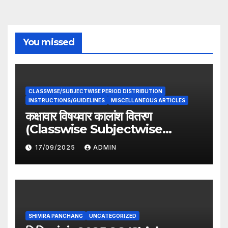
You missed
CLASSWISE/SUBJECTWISE PERIOD DISTRIBUTION
INSTRUCTIONS/GUIDELINES
MISCELLANEOUS ARTICLES
कक्षावार विषयवार कालांश वितरण
(Classwise Subjectwise
period distribution)
17/09/2025
ADMIN
SHIVIRA PANCHANG
UNCATEGORIZED