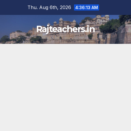
Skip
Thu. Aug 6th, 2026
4:36:14 AM
to
content
Rajteachers.in