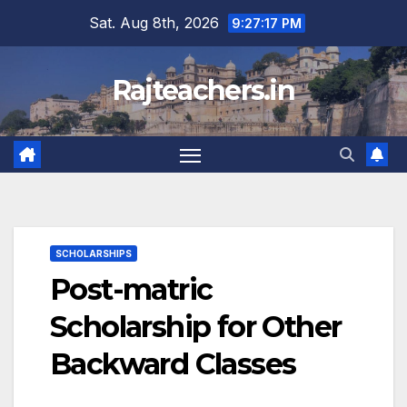
Skip
Sat. Aug 8th, 2026
9:27:18 PM
to
content
Rajteachers.in
SCHOLARSHIPS
Post-matric
Scholarship for Other
Backward Classes