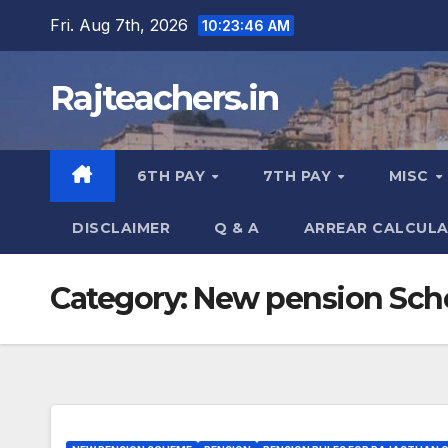
Skip
Fri. Aug 7th, 2026
10:23:47 AM
to
content
Rajteachers.in
6TH PAY
7TH PAY
MISC
DISCLAIMER
Q & A
ARREAR CALCUL
Category:
New pension Sc