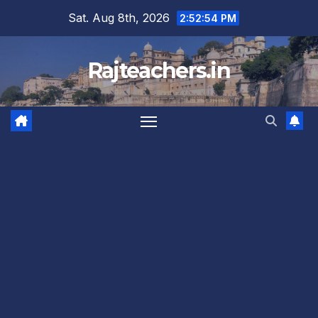
Skip
Sat. Aug 8th, 2026
2:52:55 PM
to
content
Rajteachers.in