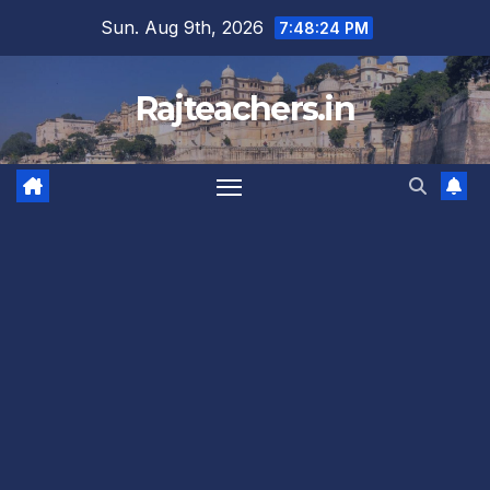
Skip
Sun. Aug 9th, 2026
7:48:25 PM
to
content
Rajteachers.in