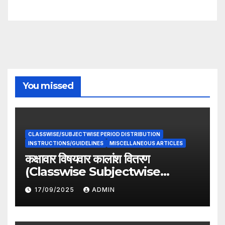
You missed
CLASSWISE/SUBJECTWISE PERIOD DISTRIBUTION
INSTRUCTIONS/GUIDELINES
MISCELLANEOUS ARTICLES
कक्षावार विषयवार कालांश वितरण
(Classwise Subjectwise
period distribution)
17/09/2025
ADMIN