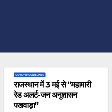
COVID-19 GUIDELINES
राजस्थान में 3 मई से “महामारी
रेड अलर्ट-जन अनुशासन
पखवाड़ा”