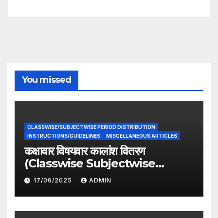
You missed
CLASSWISE/SUBJECTWISE PERIOD DISTRIBUTION
INSTRUCTIONS/GUIDELINES
MISCELLANEOUS ARTICLES
कक्षावार विषयवार कालांश वितरण
(Classwise Subjectwise
period distribution)
17/09/2025
ADMIN