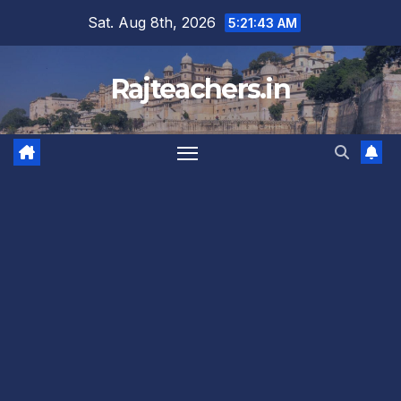
Skip
Sat. Aug 8th, 2026
5:21:44 AM
to
content
Rajteachers.in