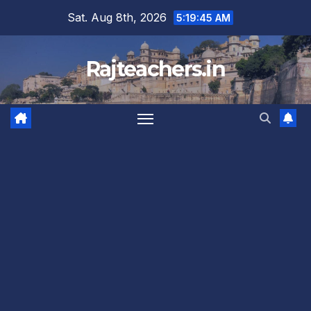
Skip
Sat. Aug 8th, 2026
5:19:45 AM
to
content
Rajteachers.in