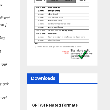
्य
ें सायं
्शा /
ोजित
त
 जाते
Downloads
र जाने
-जाने
GPF/SI Related formats