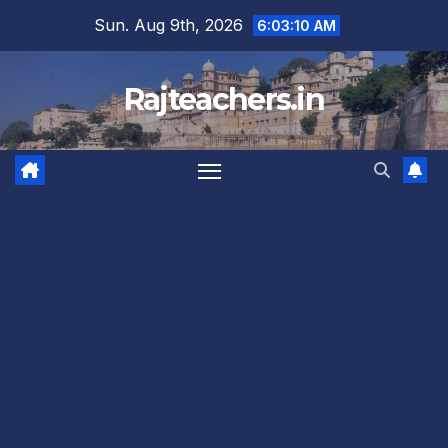
Skip
Sun. Aug 9th, 2026
6:03:11 AM
to
content
Rajteachers.in