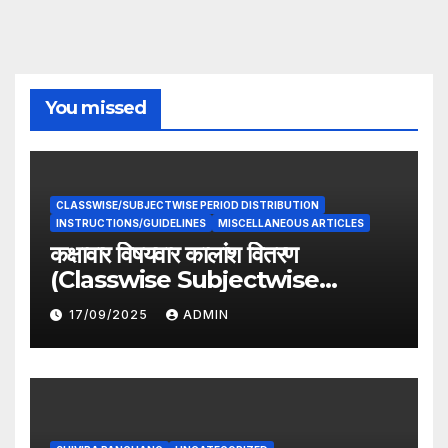
You missed
CLASSWISE/SUBJECTWISE PERIOD DISTRIBUTION
INSTRUCTIONS/GUIDELINES
MISCELLANEOUS ARTICLES
कक्षावार विषयवार कालांश वितरण
(Classwise Subjectwise
period distribution)
17/09/2025
ADMIN