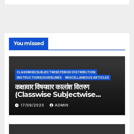
You missed
CLASSWISE/SUBJECTWISE PERIOD DISTRIBUTION
INSTRUCTIONS/GUIDELINES
MISCELLANEOUS ARTICLES
कक्षावार विषयवार कालांश वितरण
(Classwise Subjectwise
period distribution)
17/09/2025
ADMIN