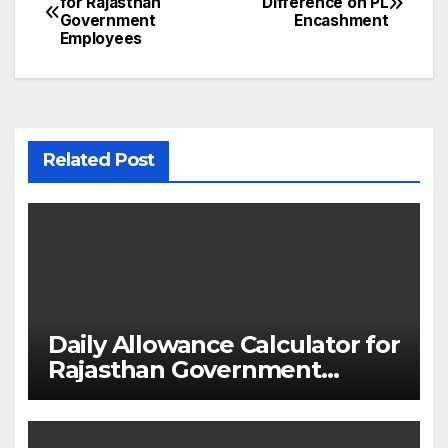
for Rajasthan
Difference on PL
Government
Encashment
navigation
Employees
Related Post
Daily Allowance Calculator for
Rajasthan Government
Employees