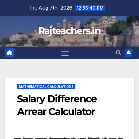
Skip
Fri. Aug 7th, 2026
12:55:40 PM
to
content
Rajteachers.in
MATHEMATICAL CALCULATIONS
Salary Difference
Arrear Calculator