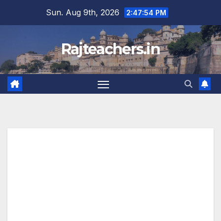
Skip
Sun. Aug 9th, 2026
2:47:55 PM
to
content
Rajteachers.in