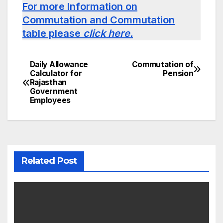
For more Information on
Commutation and Commutation
table please
click here.
Daily Allowance
Commutation of
Post
Calculator for
Pension
Rajasthan
navigation
Government
Employees
Related Post