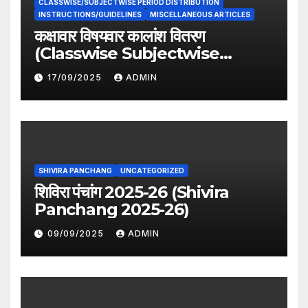
CLASSWISE/SUBJECTWISE PERIOD DISTRIBUTION
INSTRUCTIONS/GUIDELINES
MISCELLANEOUS ARTICLES
कक्षावार विषयवार कालांश वितरण
(Classwise Subjectwise
period distribution)
17/09/2025
ADMIN
SHIVIRA PANCHANG
UNCATEGORIZED
शिविरा पंचांग 2025-26 (Shivira
Panchang 2025-26)
09/09/2025
ADMIN