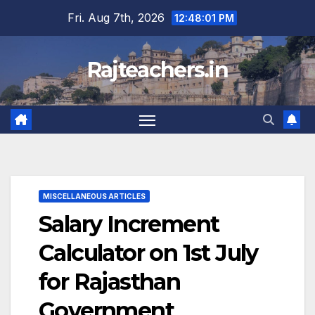
Skip
Fri. Aug 7th, 2026
12:48:01 PM
to
content
Rajteachers.in
MISCELLANEOUS ARTICLES
Salary Increment
Calculator on 1st July
for Rajasthan
Government