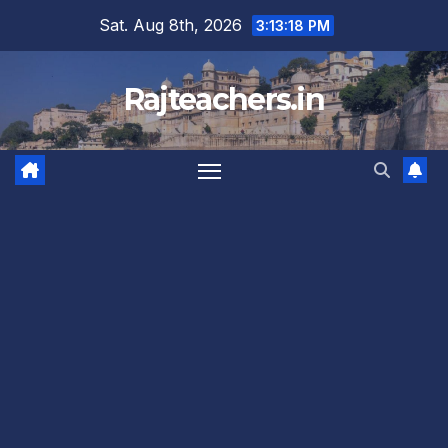
Skip
Sat. Aug 8th, 2026
3:13:19 PM
to
content
Rajteachers.in