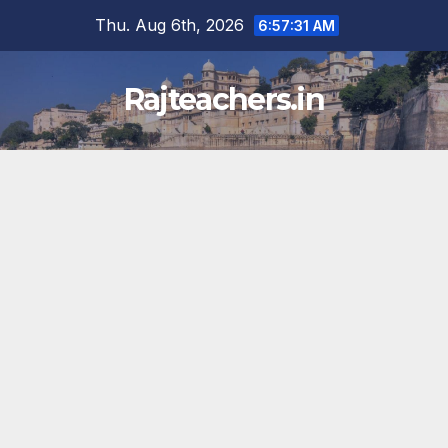
Skip
Thu. Aug 6th, 2026
6:57:32 AM
to
content
Rajteachers.in