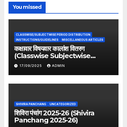
You missed
CLASSWISE/SUBJECTWISE PERIOD DISTRIBUTION
INSTRUCTIONS/GUIDELINES
MISCELLANEOUS ARTICLES
कक्षावार विषयवार कालांश वितरण
(Classwise Subjectwise
period distribution)
17/09/2025
ADMIN
SHIVIRA PANCHANG
UNCATEGORIZED
शिविरा पंचांग 2025-26 (Shivira
Panchang 2025-26)