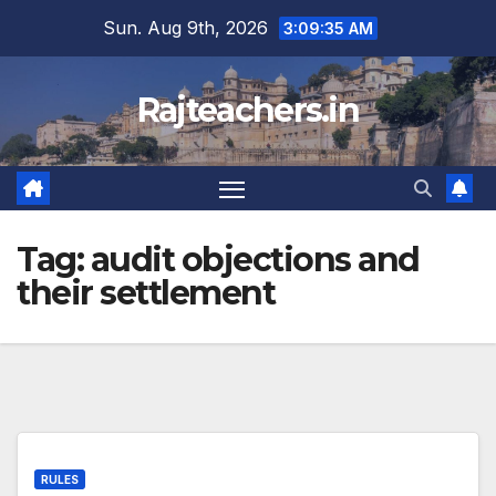
Skip
Sun. Aug 9th, 2026
3:09:36 AM
to
content
Rajteachers.in
Tag:
audit objections and
their settlement
RULES