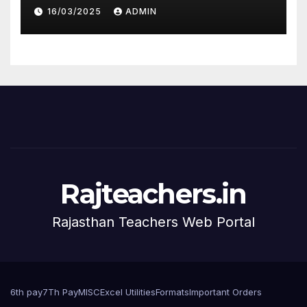
16/03/2025
ADMIN
Rajteachers.in
Rajasthan Teachers Web Portal
6th pay
7Th Pay
MISC
Excel Utilities
Formats
Important Orders