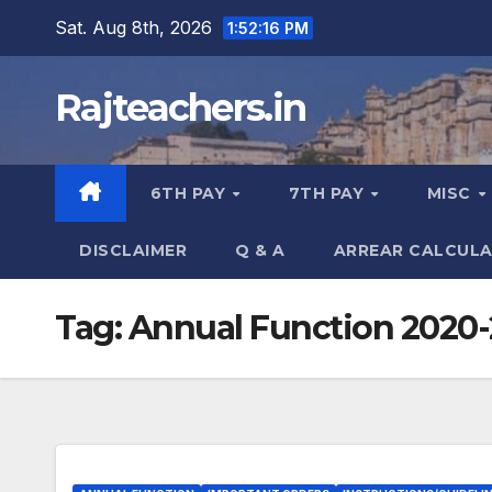
Skip
Sat. Aug 8th, 2026
1:52:17 PM
to
content
Rajteachers.in
6TH PAY
7TH PAY
MISC
DISCLAIMER
Q & A
ARREAR CALCUL
Tag:
Annual Function 2020-