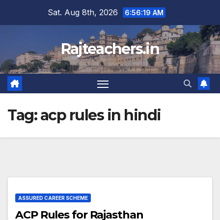
Skip
Sat. Aug 8th, 2026
6:56:19 AM
to
content
Rajteachers.in
Tag:
acp rules in hindi
ASSURED CAREER SCHEME
ACP Rules for Rajasthan