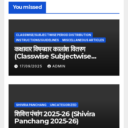
You missed
CLASSWISE/SUBJECTWISE PERIOD DISTRIBUTION
INSTRUCTIONS/GUIDELINES
MISCELLANEOUS ARTICLES
कक्षावार विषयवार कालांश वितरण
(Classwise Subjectwise
period distribution)
17/09/2025
ADMIN
SHIVIRA PANCHANG
UNCATEGORIZED
शिविरा पंचांग 2025-26 (Shivira
Panchang 2025-26)