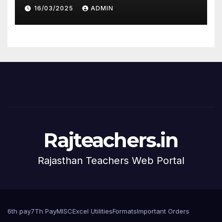
16/03/2025
ADMIN
Rajteachers.in
Rajasthan Teachers Web Portal
6th pay
7Th Pay
MISC
Excel Utilities
Formats
Important Orders