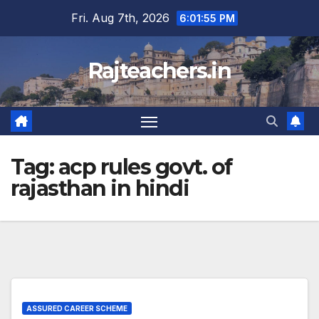
Skip
Fri. Aug 7th, 2026
6:01:55 PM
to
content
Rajteachers.in
Tag:
acp rules govt. of
rajasthan in hindi
ASSURED CAREER SCHEME