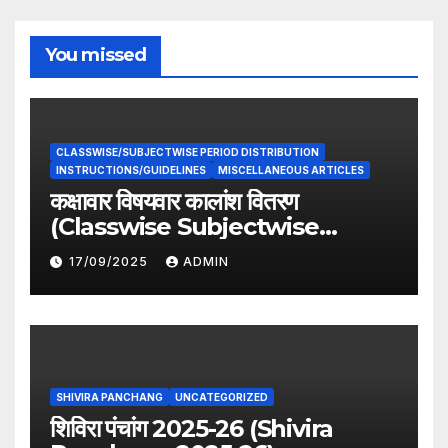
You missed
CLASSWISE/SUBJECTWISE PERIOD DISTRIBUTION
INSTRUCTIONS/GUIDELINES
MISCELLANEOUS ARTICLES
कक्षावार विषयवार कालांश वितरण
(Classwise Subjectwise
period distribution)
17/09/2025
ADMIN
SHIVIRA PANCHANG
UNCATEGORIZED
शिविरा पंचांग 2025-26 (Shivira