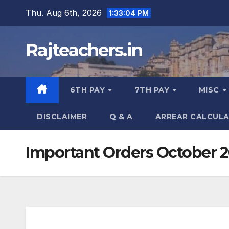
Skip
Thu. Aug 6th, 2026
1:33:05 PM
to
content
Rajteachers.in
6TH PAY
7TH PAY
MISC
DISCLAIMER
Q & A
ARREAR CALCUL
Important Orders October 2