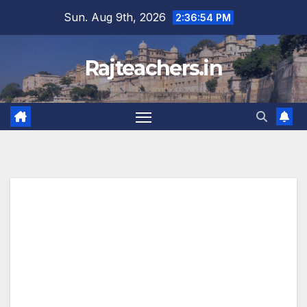
Skip
Sun. Aug 9th, 2026
2:36:54 PM
to
content
Rajteachers.in