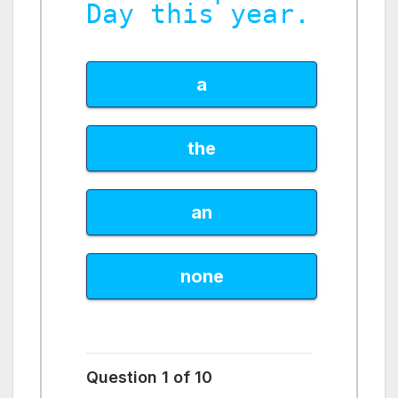
Day this year.
a
the
an
none
Question 1 of 10