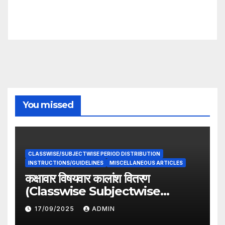
You missed
CLASSWISE/SUBJECTWISE PERIOD DISTRIBUTION
INSTRUCTIONS/GUIDELINES
MISCELLANEOUS ARTICLES
कक्षावार विषयवार कालांश वितरण
(Classwise Subjectwise
period distribution)
17/09/2025
ADMIN