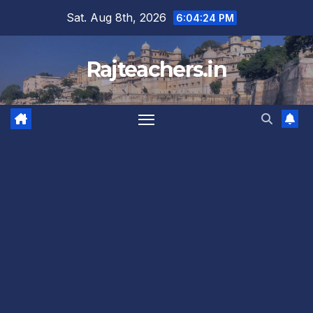
Skip
Sat. Aug 8th, 2026
6:04:25 PM
to
content
Rajteachers.in