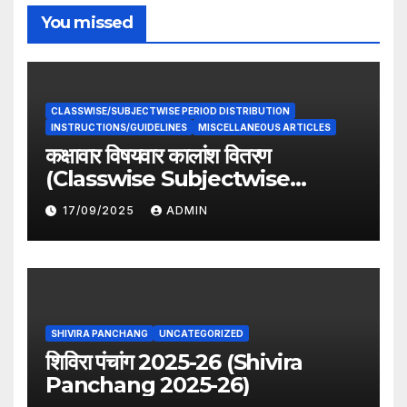
You missed
CLASSWISE/SUBJECTWISE PERIOD DISTRIBUTION
INSTRUCTIONS/GUIDELINES
MISCELLANEOUS ARTICLES
कक्षावार विषयवार कालांश वितरण
(Classwise Subjectwise
period distribution)
17/09/2025
ADMIN
SHIVIRA PANCHANG
UNCATEGORIZED
शिविरा पंचांग 2025-26 (Shivira
Panchang 2025-26)