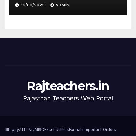
16/03/2025
ADMIN
Rajteachers.in
Rajasthan Teachers Web Portal
6th pay
7Th Pay
MISC
Excel Utilities
Formats
Important Orders