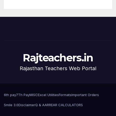
Rajteachers.in
Rajasthan Teachers Web Portal
6th pay
7Th Pay
MISC
Excel Utilities
Formats
Important Orders
Smile 3.0
Disclaimer
Q & A
ARREAR CALCULATORS