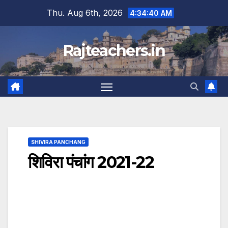
Skip
Thu. Aug 6th, 2026
4:34:41 AM
to
content
Rajteachers.in
SHIVIRA PANCHANG
शिविरा पंचांग 2021-22