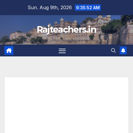
Skip
Sun. Aug 9th, 2026
9:35:52 AM
to
content
Rajteachers.in