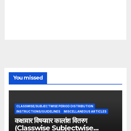
You missed
CLASSWISE/SUBJECTWISE PERIOD DISTRIBUTION
INSTRUCTIONS/GUIDELINES
MISCELLANEOUS ARTICLES
कक्षावार विषयवार कालांश वितरण
(Classwise Subjectwise