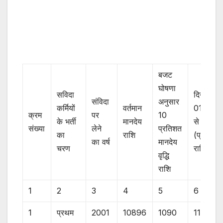
बजट
घोषणा
सविदा
दिनांक
संविदा
अनुसार
कर्मियों
वर्तमान
01.04.2
क्रम
पर
10
के भर्ती
मानदेय
से देय मान
संख्या
लेने
प्रतिशत
का
राशि
(प्रति मा
का वर्ष
मानदेय
चरण
राशि
वृद्धि
राशि
1
2
3
4
5
6 (4+5)
1
प्रथम
2001
10896
1090
11986