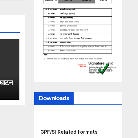
्घाटन
Downloads
GPF/SI Related formats