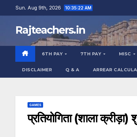
Skip
Sun. Aug 9th, 2026
10:35:23 AM
to
content
Rajteachers.in
6TH PAY
7TH PAY
MISC
DISCLAIMER
Q & A
ARREAR CALCUL
GAMES
प्रतियोगिता (शाला क्रीड़ा)