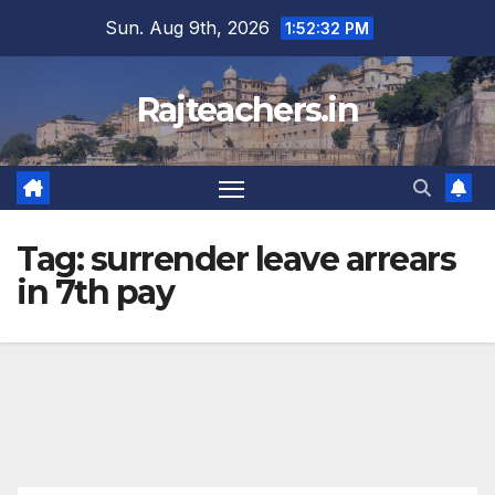
Skip
Sun. Aug 9th, 2026
1:52:32 PM
to
content
Rajteachers.in
Tag:
surrender leave arrears
in 7th pay