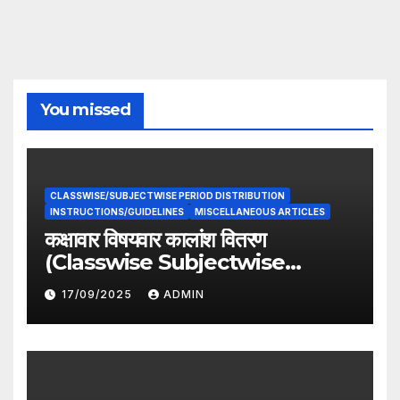
You missed
CLASSWISE/SUBJECTWISE PERIOD DISTRIBUTION
INSTRUCTIONS/GUIDELINES
MISCELLANEOUS ARTICLES
कक्षावार विषयवार कालांश वितरण
(Classwise Subjectwise
period distribution)
17/09/2025
ADMIN