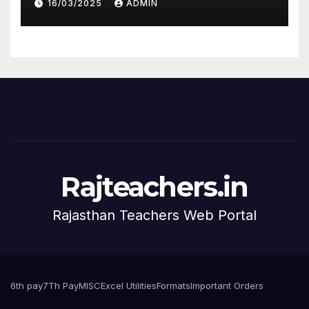
16/03/2025
ADMIN
Rajteachers.in
Rajasthan Teachers Web Portal
6th pay
7Th Pay
MISC
Excel Utilities
Formats
Important Orders