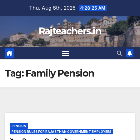
Skip
Thu. Aug 6th, 2026
4:28:25 AM
to
content
Rajteachers.in
Tag:
Family Pension
PENSION
PENSION RULES FOR RAJASTHAN GOVERNMENT EMPLOYEES