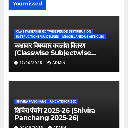
You missed
CLASSWISE/SUBJECTWISE PERIOD DISTRIBUTION
INSTRUCTIONS/GUIDELINES
MISCELLANEOUS ARTICLES
कक्षावार विषयवार कालांश वितरण
(Classwise Subjectwise
period distribution)
17/09/2025
ADMIN
SHIVIRA PANCHANG
UNCATEGORIZED
शिविरा पंचांग 2025-26 (Shivira
Panchang 2025-26)
09/09/2025
ADMIN