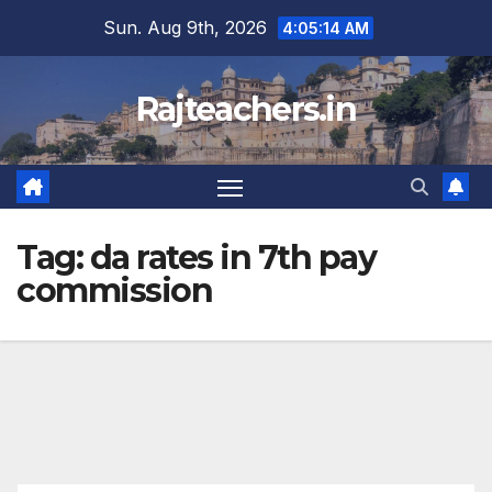
Skip
Sun. Aug 9th, 2026
4:05:14 AM
to
content
Rajteachers.in
Tag:
da rates in 7th pay
commission