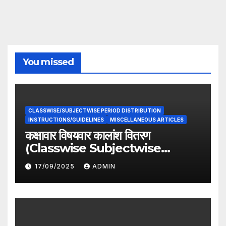
You missed
CLASSWISE/SUBJECTWISE PERIOD DISTRIBUTION
INSTRUCTIONS/GUIDELINES
MISCELLANEOUS ARTICLES
कक्षावार विषयवार कालांश वितरण
(Classwise Subjectwise
period distribution)
17/09/2025
ADMIN