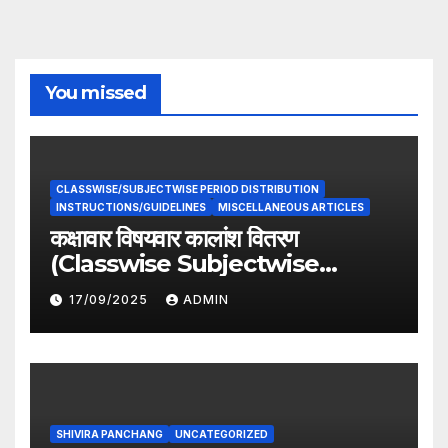
You missed
CLASSWISE/SUBJECTWISE PERIOD DISTRIBUTION
INSTRUCTIONS/GUIDELINES
MISCELLANEOUS ARTICLES
कक्षावार विषयवार कालांश वितरण
(Classwise Subjectwise
period distribution)
17/09/2025
ADMIN
SHIVIRA PANCHANG
UNCATEGORIZED