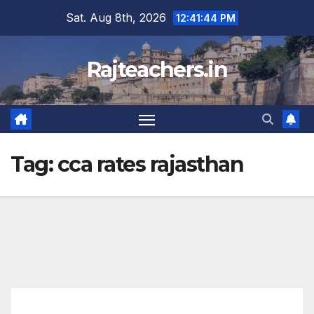
Skip
Sat. Aug 8th, 2026
12:41:44 PM
to
content
Rajteachers.in
Tag:
cca rates rajasthan