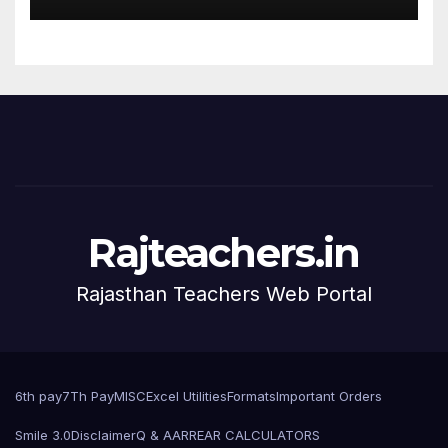
Rajteachers.in
Rajasthan Teachers Web Portal
6th pay
7Th Pay
MISC
Excel Utilities
Formats
Important Orders
Smile 3.0
Disclaimer
Q & A
ARREAR CALCULATORS