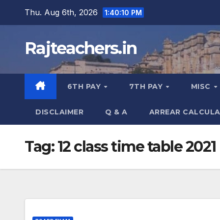
Skip
Thu. Aug 6th, 2026
1:40:11 PM
to
content
Rajteachers.in
6TH PAY
7TH PAY
MISC
DISCLAIMER
Q & A
ARREAR CALCUL
Tag:
12 class time table 2021