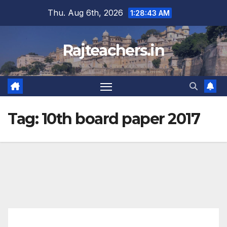
Skip
Thu. Aug 6th, 2026
1:28:44 AM
to
content
Rajteachers.in
Tag:
10th board paper 2017