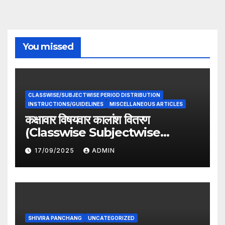
You missed
CLASSWISE/SUBJECTWISE PERIOD DISTRIBUTION
INSTRUCTIONS/GUIDELINES
MISCELLANEOUS ARTICLES
कक्षावार विषयवार कालांश वितरण
(Classwise Subjectwise
period distribution)
17/09/2025
ADMIN
SHIVIRA PANCHANG
UNCATEGORIZED