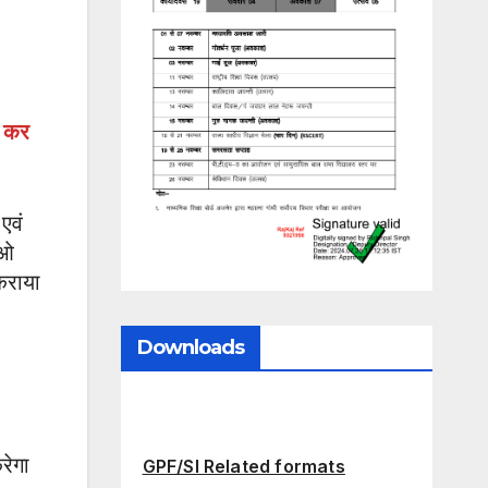
त कर
एवं
ीओ
कराया
Downloads
रेगा
GPF/SI Related formats