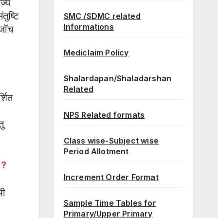
ज्य
तुष्टि
SMC /SDMC related
Informations
 जॉच
Mediclaim Policy
Shalardapan/Shaladarshan
Related
्शित
NPS Related formats
तु
Class wise-Subject wise
Period Allotment
ै
?
Increment Order Format
भी
Sample Time Tables for
Primary/Upper Primary