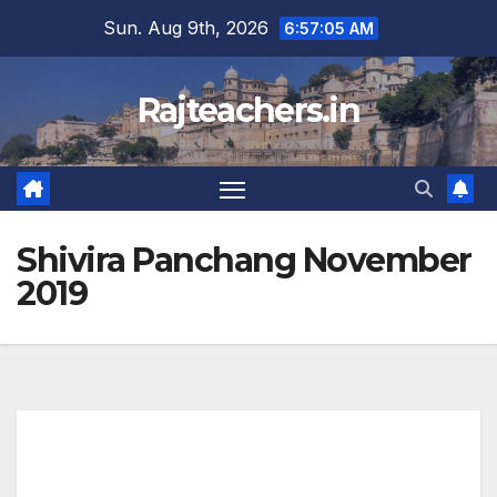
Skip
Sun. Aug 9th, 2026
6:57:05 AM
to
content
Rajteachers.in
Shivira Panchang November
2019