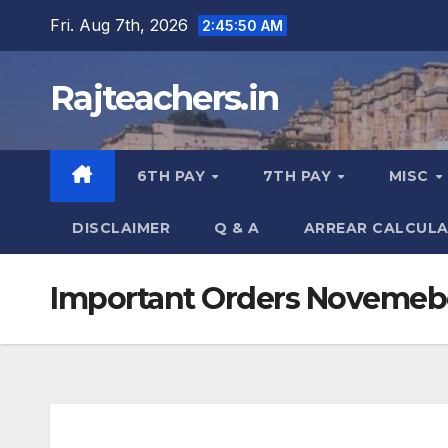
Skip
Fri. Aug 7th, 2026
2:45:51 AM
to
content
Rajteachers.in
6TH PAY
7TH PAY
MISC
DISCLAIMER
Q & A
ARREAR CALCUL
Important Orders Novemeb