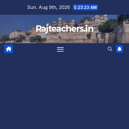
Skip
Sun. Aug 9th, 2026
5:23:24 AM
to
content
Rajteachers.in