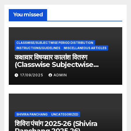
You missed
CLASSWISE/SUBJECTWISE PERIOD DISTRIBUTION
INSTRUCTIONS/GUIDELINES
MISCELLANEOUS ARTICLES
कक्षावार विषयवार कालांश वितरण
(Classwise Subjectwise
period distribution)
17/09/2025
ADMIN
SHIVIRA PANCHANG
UNCATEGORIZED
शिविरा पंचांग 2025-26 (Shivira
Panchang 2025-26)