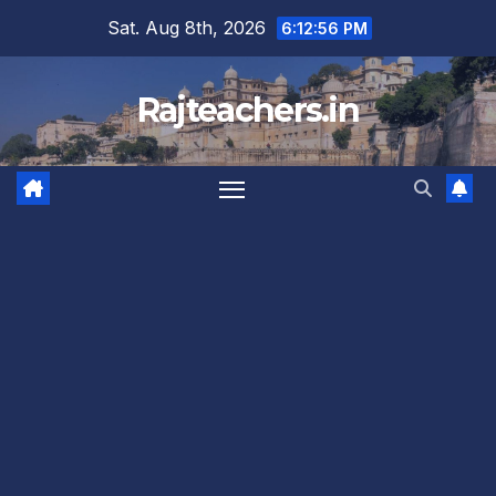
Skip
Sat. Aug 8th, 2026
6:12:57 PM
to
content
Rajteachers.in