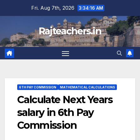
Skip
Fri. Aug 7th, 2026
3:34:17 AM
to
content
Rajteachers.in
6TH PAY COMMISSION
MATHEMATICAL CALCULATIONS
Calculate Next Years
salary in 6th Pay
Commission