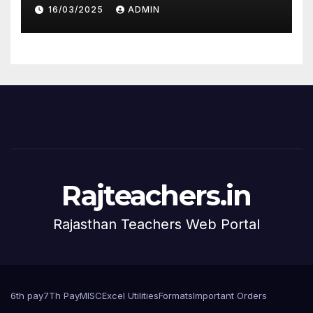
16/03/2025
ADMIN
Rajteachers.in
Rajasthan Teachers Web Portal
6th pay
7Th Pay
MISC
Excel Utilities
Formats
Important Orders