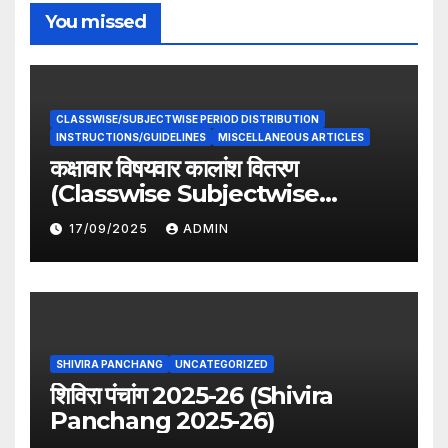
You missed
CLASSWISE/SUBJECTWISE PERIOD DISTRIBUTION
INSTRUCTIONS/GUIDELINES
MISCELLANEOUS ARTICLES
कक्षावार विषयवार कालांश वितरण
(Classwise Subjectwise
period distribution)
17/09/2025
ADMIN
SHIVIRA PANCHANG
UNCATEGORIZED
शिविरा पंचांग 2025-26 (Shivira
Panchang 2025-26)