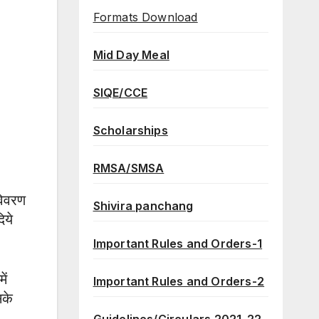
Formats Download
Mid Day Meal
SIQE/CCE
Scholarships
RMSA/SMSA
विवरण
Shivira panchang
िये
Important Rules and Orders-1
ें
Important Rules and Orders-2
सके