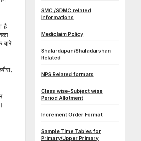
SMC /SDMC related
Informations
ा है
Mediclaim Policy
तिका
े बारे
Shalardapan/Shaladarshan
Related
्यौरा,
NPS Related formats
Class wise-Subject wise
ार
Period Allotment
 ।
Increment Order Format
Sample Time Tables for
Primary/Upper Primary