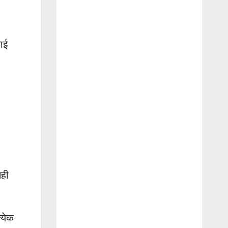
वाई
सही
्येक