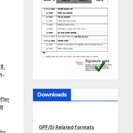
है,
ण-
Downloads
कीजिए
ली
GPF/SI Related formats
धीन