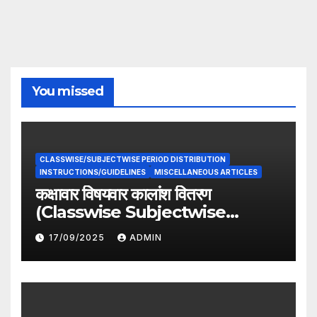
You missed
CLASSWISE/SUBJECTWISE PERIOD DISTRIBUTION
INSTRUCTIONS/GUIDELINES
MISCELLANEOUS ARTICLES
कक्षावार विषयवार कालांश वितरण
(Classwise Subjectwise
period distribution)
17/09/2025
ADMIN