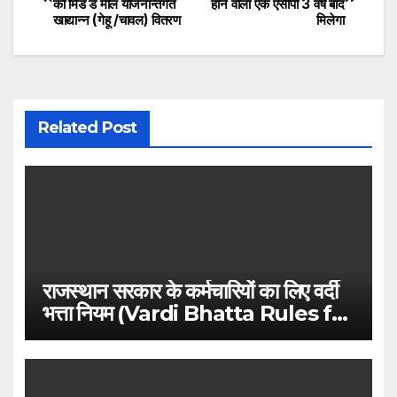
को मिड डे मील योजनान्तर्गत
होने वाला एक एसीपी 3 वर्ष बाद
navigation
खाद्यान्न (गेहू /चावल) वितरण
मिलेगा
Related Post
राजस्थान सरकार के कर्मचारियों का लिए वर्दी
भत्ता नियम (Vardi Bhatta Rules for
Rajasthan Government
Employees)