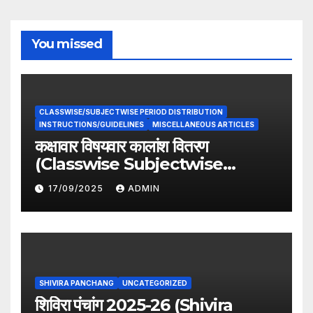
You missed
CLASSWISE/SUBJECTWISE PERIOD DISTRIBUTION
INSTRUCTIONS/GUIDELINES
MISCELLANEOUS ARTICLES
कक्षावार विषयवार कालांश वितरण
(Classwise Subjectwise
period distribution)
17/09/2025
ADMIN
SHIVIRA PANCHANG
UNCATEGORIZED
शिविरा पंचांग 2025-26 (Shivira