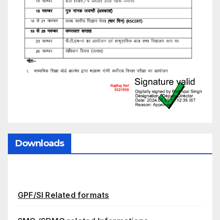
Downloads
GPF/SI Related formats